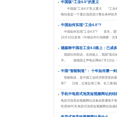
中国版“工业4.0”的意义
有线/无线
中国版“工业4.0”意义重大 “工业4
根结底是一个通过顶层设计整合各种技术手
网服务充分交互的网络化世界，可实时影
中国如何实现“工业4.0”?
进行自发性连通与
中国如何实现“工业4.0”? 首先，需
10月10日发表《中德合作行动纲要：共塑
际交流，学习借鉴其顶层设计、实施步
德媒称中国在工业4.0路上：已成
合我国国情的智能
我国社科院说，在技能上，我国"落后德
羊。 据德国之声电台网站7月1日以《
经济动力。《法兰克福报告》称，广东省
中国“智能制造”： 十年如何磨一剑
础上。但如今我国劳动力越来越少、越
智能制造，是中国工业经济阵营里的新技
革? 日前，记者赴珠三角、长三角地区
制造给工业转型升级带来的活力与机遇。
手机中电容式泡芙短视频网址的结
国制造标杆的城市，刚刚启动一项转型
电容式泡芙短视频网址设备由普通电子电
性滑块PCB,电容式泡芙短视频网址组
的电容传感器，通常在一个典型值为10pf
电容式泡芙短视频网址是什么