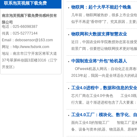
开传感设备的发展。 目前，几乎没有
联系泡芙视频下载免费
物联网：起个大早不能赶个晚集
而，如果这一传感器变得只有纽扣大小，
几年前，物联网被热炒，很多上市企业给
南京泡芙视频下载免费传感科技有
似乎不再是“香饽饽”了。究其原因，主
限公司
电话：
025-66098387
所冷却。 在中国，这似乎是一种常态
传真：
025-52777144
物联网和大数据支撑智慧农业
果没有如期赚到“快钱”，投资人就会迅速
Email：
debosensor@163.com
近日，中国农业科学院教授孙忠富在接受
网址：
http://www.fsdsnk.com
前景广阔，但要想让物联网技术更好地
地址：
南京市江宁开发区将军大道
技术的突破。因此，未来泡芙视频下载
37号翠屏科创园3层楼3316（江宁
中国制造业将“外包”给机器人
展。” 据介绍，孙忠富带领的团队200
开发区）
OFweek机器人网讯：自动化正在
2013年起，我国一向是全球适合大的
据称，上一年我国的机械销量同比陡增
工业4.0进程中，数据和信息的安
型?虽然亚洲的劳动力成本依然相对较低
芯片厂商在工业4.0中角色 工业4.0
行方案。这个渐进进程包含了几大要素
改变、以及大数据的剖析。 要完成智
工业4.0工厂：模块化、数字化、
以及如何适合大程度提高能效，这也恰
面向工业4.0的智能工厂 智能工厂是
备、设备与资本(机器、物流器具、原材
厂表里的万物互联，构成全新的事务形式