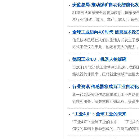
安监总局:推动煤矿自动化智能化
据实时信息进行剖析、判别、自我调整
5月5日从国家安全监管局获悉，国家安
炭行业“减矿、减面、减产、减人”，适
平。 黄玉治要求，煤矿矿长要强化“红
全球工业迈向4.0时代 信息技术改
行业“减矿、减面、减产、减人”，适合
信息技术已经使人们的生活方式发生了
方式不仅仅在于此，他还有更大的魔力，
2013年4月，德国便提出了工业4.0
德国工业4.0，机器人抢饭碗
要》，希望在工业4.0方面和德国
自2011年汉诺威工业博览会以来，德国
能机器的使用率，已对就业领域产生巨大
度关注。 据德国媒体报道，该调查源于
行业资讯 传感器将成为工业自动
示，德国现有的3000万个工
新一代高级智能传感器将成为工业自动化
管理和服务，清楚掌握产销流程、提高
画编排与生产进度。智能工厂可实现的
“工业4.0”：全球工业的未来
快速直接测量并在线控制。而融合智能
“工业4.0”：全球工业的未来 “工业
倡议的基础上推动形成的。在随后的201
白皮书，旨在确保德国在工业界综合实力的