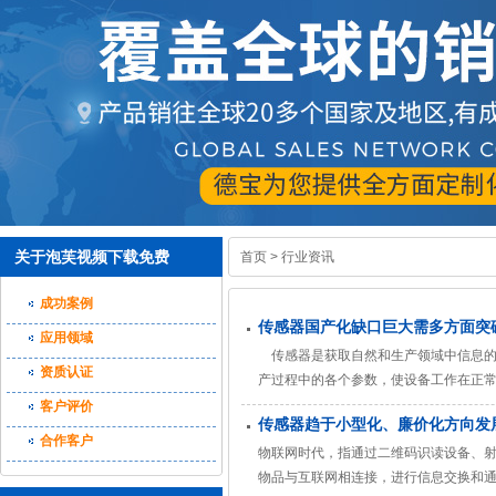
关于泡芙视频下载免费
首页
>
行业资讯
成功案例
传感器国产化缺口巨大需多方面突
应用领域
传感器是获取自然和生产领域中信息的
资质认证
产过程中的各个参数，使设备工作在正
求越来越高，要测量的数据也越来越多
客户评价
传感器趋于小型化、廉价化方向发
渐广泛，目前在汽车业、自动化工厂、
合作客户
物联网时代，指通过二维码识读设备、
物品与互联网相连接，进行信息交换和