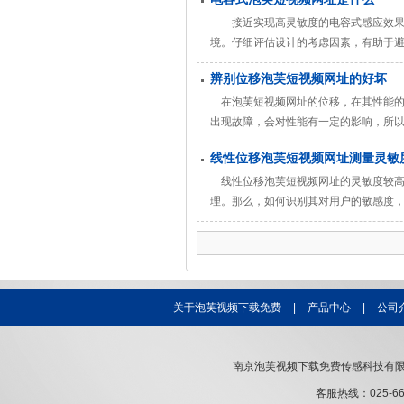
以测量电容变化3%电路。 一个典型
接近实现高灵敏度的电容式感应效果，
境。仔细评估设计的考虑因素，有助于
介绍了一些常见的应用程序关闭传感器
辨别位移泡芙短视频网址的好坏
互操作界面，用户不需要触摸界面控制
在泡芙短视频网址的位移，在其性能的
出现故障，会对性能有一定的影响，所
的原理，因为即使是同一物理量的测量，
线性位移泡芙短视频网址测量灵敏
(模拟或数字信号)，测量方法(直接测量
线性位移泡芙短视频网址的灵敏度较高
理。那么，如何识别其对用户的敏感度
高，稳定性好，对环境有很强的适应能
户往往忽略，实际上是线性位移传感器
关于泡芙视频下载免费
|
产品中心
|
公司
南京泡芙视频下载免费传感科技有限
客服热线：025-660