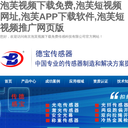
泡芙视频下载免费,泡芙短视频
网址,泡芙APP下载软件,泡芙短
视频推广网页版
您好，欢迎访问南京泡芙视频下载免费传感科技有限公司官方网站！
首页
产品中心
成功案例
应用领域
资质认证
技术