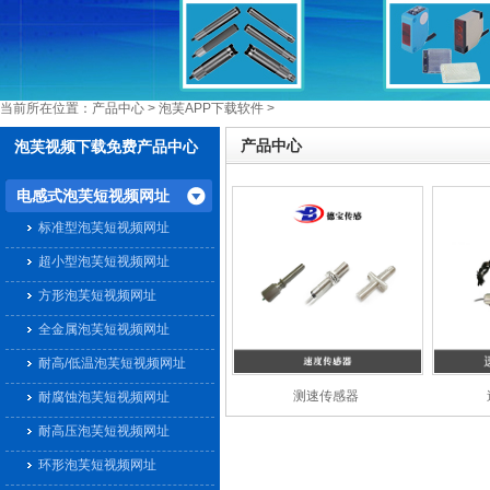
当前所在位置：
产品中心
>
泡芙APP下载软件
>
产品中心
泡芙视频下载免费产品中心
电感式泡芙短视频网址
标准型泡芙短视频网址
超小型泡芙短视频网址
方形泡芙短视频网址
全金属泡芙短视频网址
耐高/低温泡芙短视频网址
测速传感器
耐腐蚀泡芙短视频网址
耐高压泡芙短视频网址
环形泡芙短视频网址