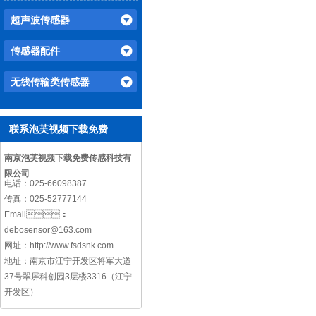
超声波传感器
传感器配件
无线传输类传感器
联系泡芙视频下载免费
南京泡芙视频下载免费传感科技有
限公司
电话：
025-66098387
传真：
025-52777144
Email：
debosensor@163.com
网址：
http://www.fsdsnk.com
地址：
南京市江宁开发区将军大道
37号翠屏科创园3层楼3316（江宁
开发区）